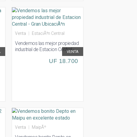
Venta
|
EstaciÃ³n Central
Vendemos las mejor propiedad
industrial de Estacion Central -
A
VENTA
Gran UbicaciÃ³n
0
UF 18.700
Venta
|
MaipÃº