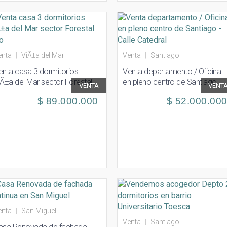
enta
|
ViÃ±a del Mar
Venta
|
Santiago
enta casa 3 dormitorios
Venta departamento / Oficina
iÃ±a del Mar sector Forestal
en pleno centro de Santiago -
VENTA
VENT
ajo
Calle Catedral
$ 89.000.000
$ 52.000.00
enta
|
San Miguel
Venta
|
Santiago