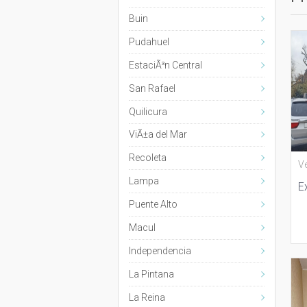
Buin
Pudahuel
EstaciÃ³n Central
San Rafael
Quilicura
ViÃ±a del Mar
Recoleta
V
Lampa
E
Puente Alto
Macul
Independencia
La Pintana
La Reina