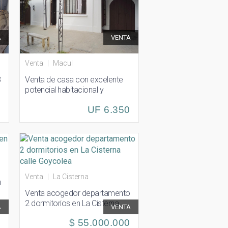
A
VENTA
Venta
|
Macul
3
Venta de casa con excelente
potencial habitacional y
comercial en micro barrio de
0
UF 6.350
Macul
Venta
|
La Cisterna
n
Venta acogedor departamento
2 dormitorios en La Cisterna
A
VENTA
0
calle Goycolea
$ 55.000.000