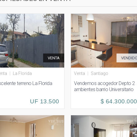
VENTA
VENDID
enta
|
La Florida
Venta
|
Santiago
xcelente terreno La Florida
Vendemos acogedor Depto 2
ambientes barrio Universitario
UF 13.500
$ 64.300.00