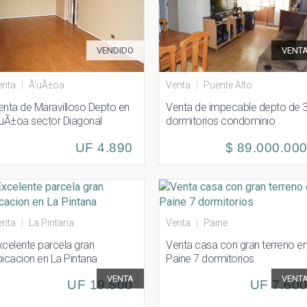
VENDIDO
VENT
enta
|
Ã‘uÃ±oa
Venta
|
Puente Alto
enta de Maravilloso Depto en
Venta de impecable depto de 
‘uÃ±oa sector Diagonal
dormitorios condominio
iente - Irarrazaval
Parque de Los Rios
UF 4.890
$ 89.000.00
enta
|
La Pintana
Venta
|
Paine
xcelente parcela gran
Venta casa con gran terreno e
bicacion en La Pintana
Paine 7 dormitorios
VENTA
VENT
UF 19.500
UF 7.60