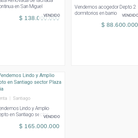
asa Renovada de fachada
ontinua en San Miguel
Vendemos acogedor Depto 2
dormitorios en barrio
VENDIDO
VENDID
$ 138.000.000
Universitario Toesca
$ 88.600.00
enta
|
Santiago
endemos Lindo y Amplio
epto en Santiago sector
VENDIDO
aza Italia
$ 165.000.000