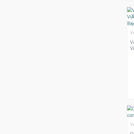
V
V
V
B
V