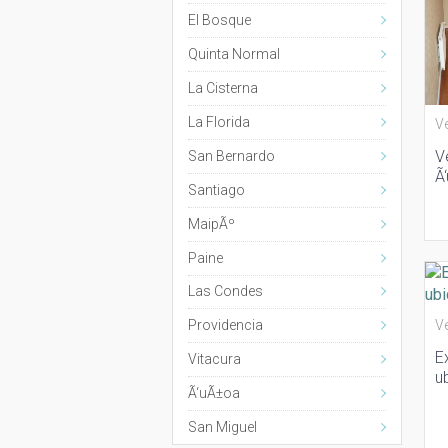
El Bosque
Quinta Normal
La Cisterna
La Florida
V
V
San Bernardo
Ã
Santiago
or
MaipÃº
Paine
Las Condes
V
Providencia
E
Vitacura
u
Ã‘uÃ±oa
San Miguel