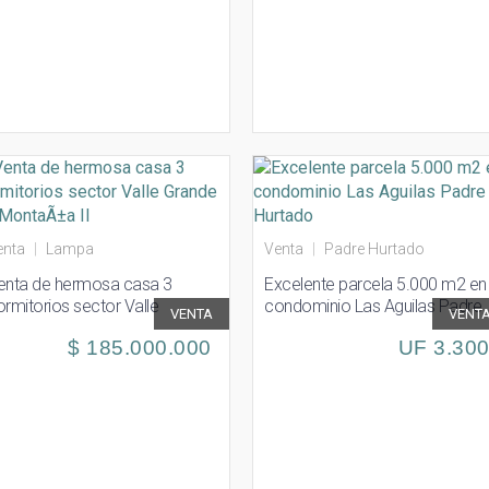
enta
|
Lampa
Venta
|
Padre Hurtado
enta de hermosa casa 3
Excelente parcela 5.000 m2 en
ormitorios sector Valle
condominio Las Aguilas Padre
VENTA
VENT
rande La MontaÃ±a II
Hurtado
$ 185.000.000
UF 3.30