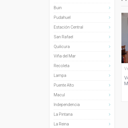
Buin
Pudahuel
Estación Central
San Rafael
Quilicura
Viña del Mar
Recoleta
V
Lampa
V
M
Puente Alto
Macul
Independencia
La Pintana
La Reina