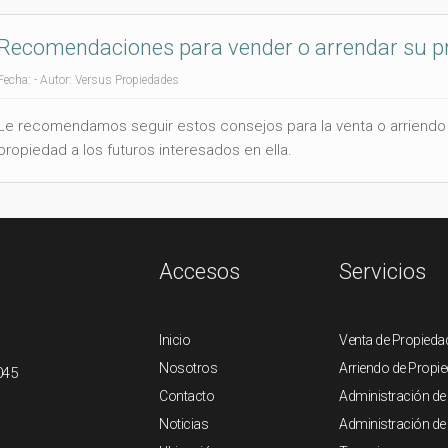
Recomendaciones para vender o arrendar su p
Fecha: - Autor: Versus Propiedades
Le recomendamos seguir estos consejos para la venta o arriendo
propiedad a los futuros interesados en ella.
Accesos
Servicios
Inicio
Venta de Propieda
Nosotros
Arriendo de Propi
045
Contacto
Administración de
Noticias
Administración d