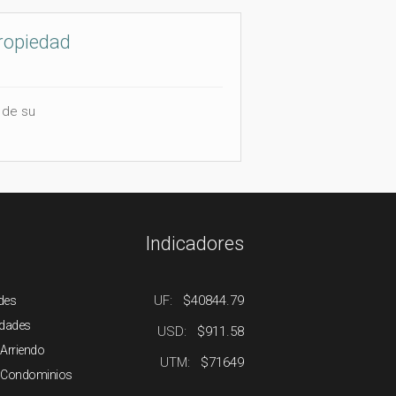
ropiedad
 de su
Indicadores
UF:
$40844.79
des
edades
USD:
$911.58
 Arriendo
UTM:
$71649
e Condominios