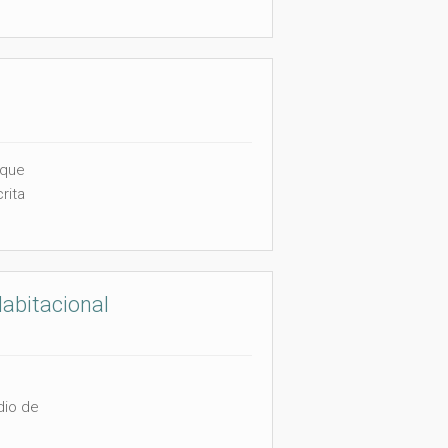
 que
rita
Habitacional
dio de