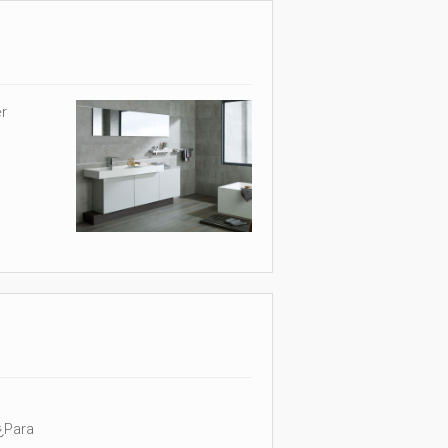
er
¿Para