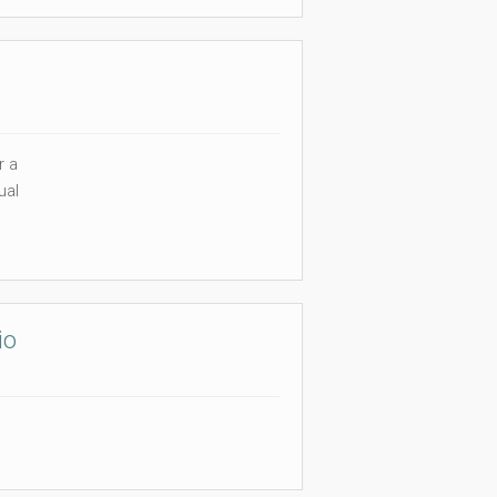
r a
ual
io