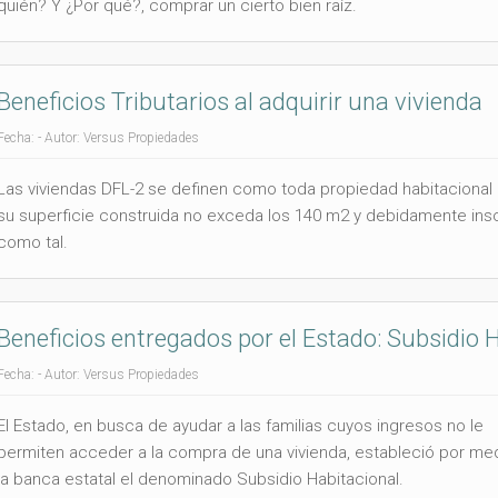
quién? Y ¿Por qué?, comprar un cierto bien raíz.
Beneficios Tributarios al adquirir una vivienda
Fecha: - Autor: Versus Propiedades
Las viviendas DFL-2 se definen como toda propiedad habitacional
su superficie construida no exceda los 140 m2 y debidamente insc
como tal.
Beneficios entregados por el Estado: Subsidio 
Fecha: - Autor: Versus Propiedades
El Estado, en busca de ayudar a las familias cuyos ingresos no le
permiten acceder a la compra de una vivienda, estableció por me
la banca estatal el denominado Subsidio Habitacional.