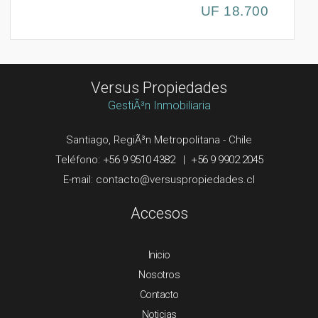
UF 18.700
Versus Propiedades
GestiÃ³n Inmobiliaria
Santiago, RegiÃ³n Metropolitana - Chile
Teléfono:
+56 9 9510 4382
|
+56 9 9902 2045
E-mail:
Accesos
Inicio
Nosotros
Contacto
Noticias